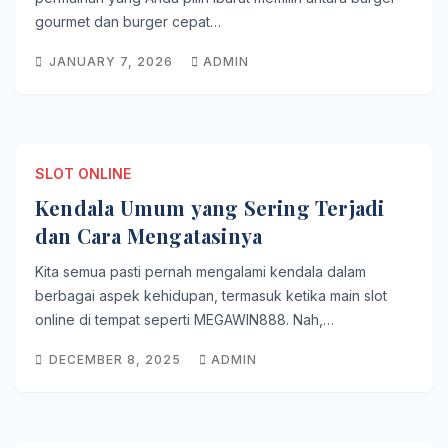
gourmet dan burger cepat…
JANUARY 7, 2026
ADMIN
SLOT ONLINE
Kendala Umum yang Sering Terjadi
dan Cara Mengatasinya
Kita semua pasti pernah mengalami kendala dalam
berbagai aspek kehidupan, termasuk ketika main slot
online di tempat seperti MEGAWIN888. Nah,…
DECEMBER 8, 2025
ADMIN