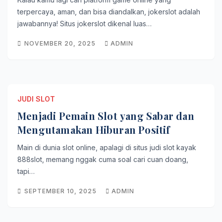
terpercaya, aman, dan bisa diandalkan, jokerslot adalah
jawabannya! Situs jokerslot dikenal luas…
NOVEMBER 20, 2025
ADMIN
JUDI SLOT
Menjadi Pemain Slot yang Sabar dan
Mengutamakan Hiburan Positif
Main di dunia slot online, apalagi di situs judi slot kayak
888slot, memang nggak cuma soal cari cuan doang,
tapi…
SEPTEMBER 10, 2025
ADMIN