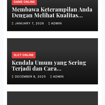
GAME ONLINE
Membawa Keterampilan Anda
Dengan Melihat Kualitas
Dalam Setiap Permainan Slot!
JANUARY 7, 2026
ADMIN
SLOT ONLINE
Kendala Umum yang Sering
Terjadi dan Cara
Mengatasinya
DECEMBER 8, 2025
ADMIN