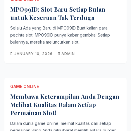
MPO99ID: Slot Baru Setiap Bulan
untuk Keseruan Tak Terduga
Selalu Ada yang Baru di MPO99ID Buat kalian para
pecinta slot, MPO99ID punya kabar gembira! Setiap
bulannya, mereka meluncurkan slot…
JANUARY 10, 2026
ADMIN
GAME ONLINE
Membawa Keterampilan Anda Dengan
Melihat Kualitas Dalam Setiap
Permainan Slot!
Dalam dunia game online, melihat kualitas dari setiap
permainan yang Anda pilih ibarat memilih antara burger