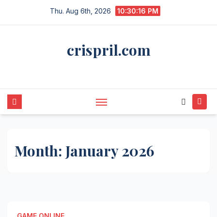
Skip
Thu. Aug 6th, 2026
10:30:16 PM
to
content
crispril.com
Slot Gacor Gampang Meledak
Month:
January 2026
GAME ONLINE